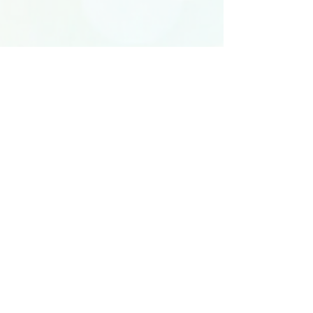
EKLOSIONS
Brive-la-Gaillarde
contact.eklosions
@gmail.com
06 03 95 08 62
Contactez notre centre de formation
CGV